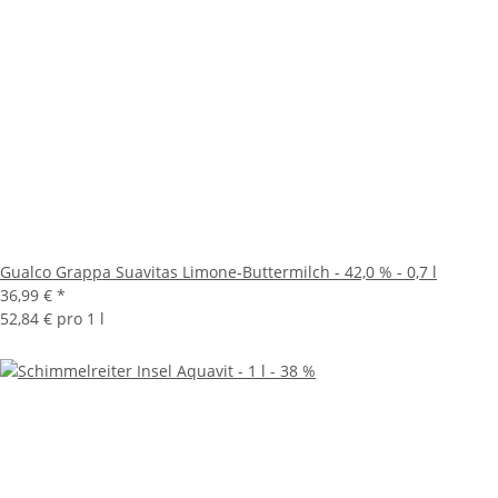
Gualco Grappa Suavitas Limone-Buttermilch - 42,0 % - 0,7 l
36,99 €
*
52,84 € pro 1 l