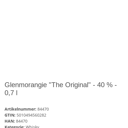
Glenmorangie "The Original" - 40 % -
0,7 l
Artikelnummer:
84470
GTIN:
5010494560282
HAN:
84470
Kategorie:
Whisky