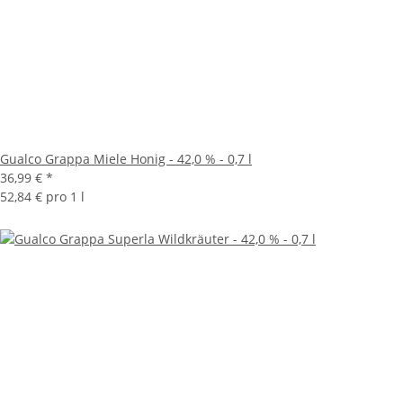
Gualco Grappa Miele Honig - 42,0 % - 0,7 l
36,99 €
*
52,84 € pro 1 l