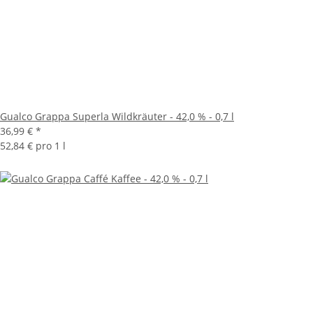
Gualco Grappa Superla Wildkräuter - 42,0 % - 0,7 l
36,99 €
*
52,84 € pro 1 l