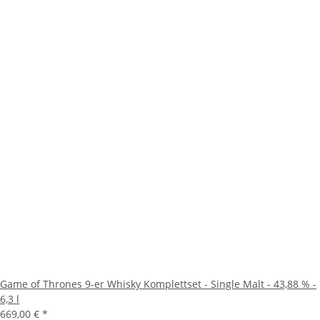
Game of Thrones 9-er Whisky Komplettset - Single Malt - 43,88 % -
6,3 l
669,00 €
*