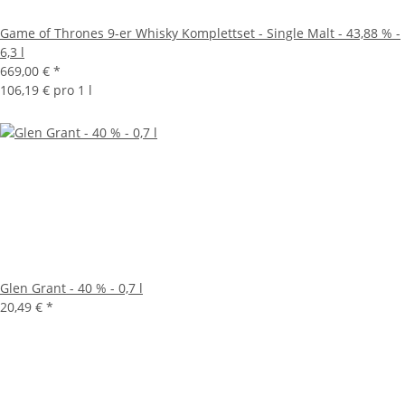
Game of Thrones 9-er Whisky Komplettset - Single Malt - 43,88 % -
6,3 l
669,00 €
*
106,19 € pro 1 l
Glen Grant - 40 % - 0,7 l
20,49 €
*