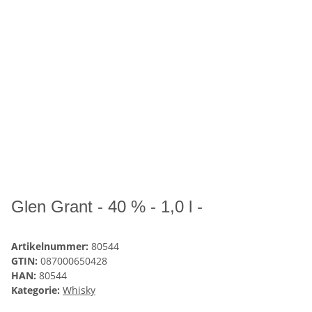
Glen Grant - 40 % - 1,0 l -
Artikelnummer:
80544
GTIN:
087000650428
HAN:
80544
Kategorie:
Whisky