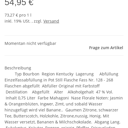
54,95 €
73,27 € pro 1 l
inkl. 19% USt. , zzgl.
Versand
Momentan nicht verfügbar
Frage zum Artikel
Beschreibung
Typ Bourbon Region Kentucky Lagerung Abfüllung
Einzelfassabfüllung in Pot Still Flasche Fass Nr. 128 - 268
Flaschen abgefüllt Abfüller Original mit Farbstoff
Destillation Abgefüllt Alter Alkoholgehalt 47 % Vol.
Inhalt 0,75 Liter Farbe Mahagoni Nase Florale Noten: Jasmin
& Orangenblüten, Ingwer, Zimt, und sobald Wasser
hinzugefügt wird viel Banane.. Gaumen Zitrone, schwarzer
Tee, Butterscotch, Holzkohle, Zitrone,nussig, Honig. Mit
Wasser versetzt, Bananen & Milchschokolade. Abgang Lang.
Eukalyptus, Kräuter, Roggen, würzig, Pfeffer, Friseurladen.