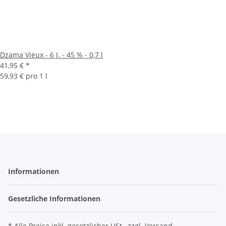
Dzama Vieux - 6 J. - 45 % - 0,7 l
41,95 €
*
59,93 € pro 1 l
Informationen
Gesetzliche Informationen
* Alle Preise inkl. gesetzlicher USt., zzgl.
Versand