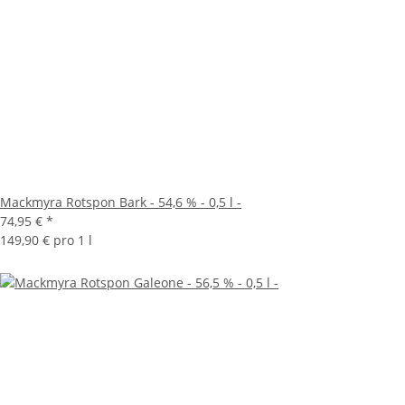
Mackmyra Rotspon Bark - 54,6 % - 0,5 l -
74,95 €
*
149,90 € pro 1 l