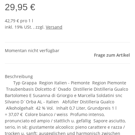
29,95 €
42,79 € pro 1 l
inkl. 19% USt. , zzgl.
Versand
Momentan nicht verfügbar
Frage zum Artikel
Beschreibung
Typ Grappa Region Italien - Piemonte Region Piemonte
Traubenbasis Dolcetto d`Ovado Distillerie Distilleria Gualco
Bartolomeo E Susanna di Griorgio e Marcella Soldatini snc
Silvano D´Orba AL - Italien Abfüller Distilleria Gualco
Alkoholgehalt 42 % Vol. Inhalt 0,7 Liter, Grundpreis 1 l
= 37,07 € Colore bianco / weiss Profumo intenso,
pronunciato ed ampio / stattlich u. gefällig Sapore asciutto,
serio, in sè; giustamente alcoolico: pieno carattere e razza /
trocken u. sanft; ausgeglichen und harmonisch zwischen