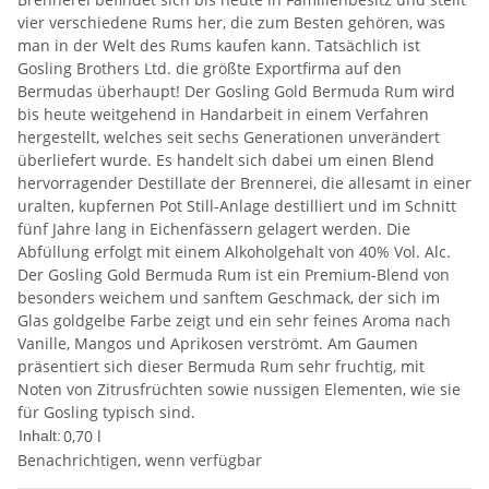
vier verschiedene Rums her, die zum Besten gehören, was
man in der Welt des Rums kaufen kann. Tatsächlich ist
Gosling Brothers Ltd. die größte Exportfirma auf den
Bermudas überhaupt! Der Gosling Gold Bermuda Rum wird
bis heute weitgehend in Handarbeit in einem Verfahren
hergestellt, welches seit sechs Generationen unverändert
überliefert wurde. Es handelt sich dabei um einen Blend
hervorragender Destillate der Brennerei, die allesamt in einer
uralten, kupfernen Pot Still-Anlage destilliert und im Schnitt
fünf Jahre lang in Eichenfässern gelagert werden. Die
Abfüllung erfolgt mit einem Alkoholgehalt von 40% Vol. Alc.
Der Gosling Gold Bermuda Rum ist ein Premium-Blend von
besonders weichem und sanftem Geschmack, der sich im
Glas goldgelbe Farbe zeigt und ein sehr feines Aroma nach
Vanille, Mangos und Aprikosen verströmt. Am Gaumen
präsentiert sich dieser Bermuda Rum sehr fruchtig, mit
Noten von Zitrusfrüchten sowie nussigen Elementen, wie sie
für Gosling typisch sind.
0,70 l
Inhalt:
Benachrichtigen, wenn verfügbar