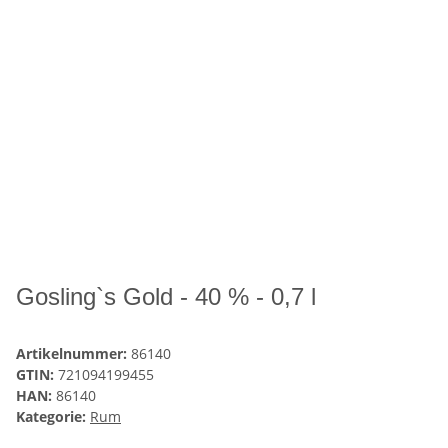
Gosling`s Gold - 40 % - 0,7 l
Artikelnummer:
86140
GTIN:
721094199455
HAN:
86140
Kategorie:
Rum